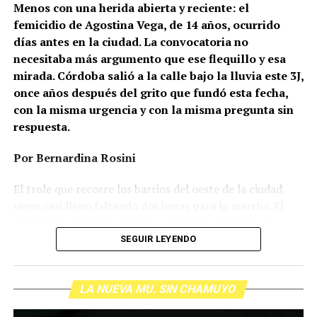
Menos con una herida abierta y reciente: el
femicidio de Agostina Vega, de 14 años, ocurrido
días antes en la ciudad. La convocatoria no
necesitaba más argumento que ese flequillo y esa
mirada. Córdoba salió a la calle bajo la lluvia este 3J,
once años después del grito que fundó esta fecha,
con la misma urgencia y con la misma pregunta sin
respuesta.
Por Bernardina Rosini
Ganar la vida
: La historia de (no)
El trole que recorre los barrios del oeste de la ciudad
ficción de Sabrina Ortiz
viene casi lleno faltando dos horas para la marcha. El
parabrisas anticipa el motivo: el rostro pequeño de
Agostina Vega, 14 años. Era fácil intuir que será una
SEGUIR LEYENDO
Su hijo Ciro tenía 120 veces más agrotóxicos que lo
marcha que desbordará una ciudad que expresa
“admisible”. Su hija Fiamma, 100 veces más; ella, 58.
Gonzalo Giles, pensador y
hartazgo. Nadie mira los barrios de Córdoba, nadie
Viven en Pergamino, llamada “la capital del veneno”,
comunicador «disca»: Error en el
LA NUEVA MU. SIN CHAMUYO
atiende a su gente. Los que ocupan los sillones más
donde se encontraron pesticidas hasta en el agua de red.
mullidos de las oficinas del poder local sobrevuelan las
Bajo amenazas de muerte Sabrina inició una denuncia