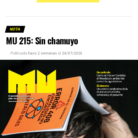
NOTA
MU 215: Sin chamuyo
Publicada
hace 2 semanas
el
24/07/2026