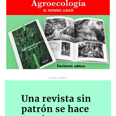
sensibilidad al tema, la conversación se vuelve muy
estratégica, hay que evitar el choque frontal. Mi método
es a través del interrogante, que puedan encarnar la
pregunta», comparte Gonzalo, de 41 años.
PUBLICIDAD
Década perdida: Marta Montero,
mamá de Lucía Pérez
“Estamos como el día 1”. La frase de la madre de la joven