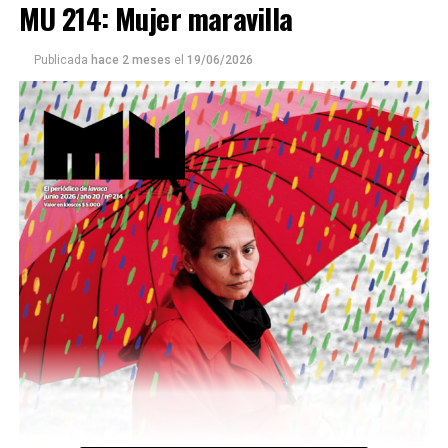
MU 214: Mujer maravilla
Publicada
hace 2 meses
el
19/06/2026
Este número 215 de MU ☝️viene con doble tapa, que
podría ser una frase:
Sin chamuyo, a remarla.
Descargar la Mu en PDF