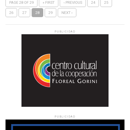
PAGE 28 OF 29
« FIRST
‹ PREVIOUS
24
25
26
27
28
29
NEXT ›
PUBLICIDAD
PUBLICIDAD