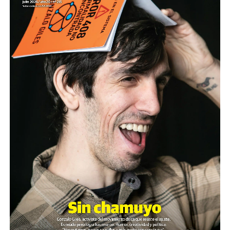
Son personas que se organizan y se movilizan para
defender derechos de toda la
sociedad. Son quienes sufren palos, gases y
humillaciones por estar de pie. Quienes
crean respuestas donde hay impotencia y nuevas
palabras para definir el futuro.
Nuestro homenaje: reunirlas y escucharlas.
Descargar la Mu en PDF
Ganar la vida
: La historia de (no)
ficción de Sabrina Ortiz
Su hijo Ciro tenía 120 veces más agrotóxicos que lo