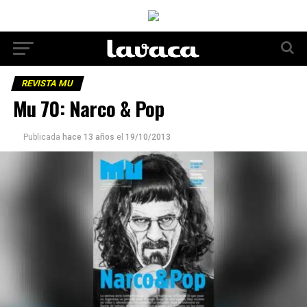
REVISTA MU
Mu 70: Narco & Pop
Publicada
hace 13 años
el
19/10/2013