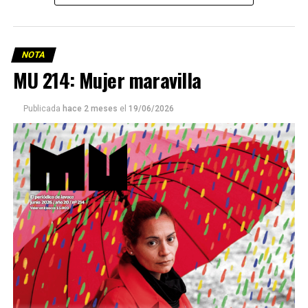
NOTA
MU 214: Mujer maravilla
Publicada
hace 2 meses
el
19/06/2026
Este número 215 de MU ☝️viene con doble tapa, que
podría ser una frase:
Sin chamuyo, a remarla.
Descargar la Mu en PDF