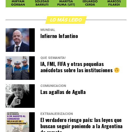
año anterior. El combustible: la violencia y
discriminación desde el gobierno, empezando por el
Presidente, y el desmantelamiento de políticas públicas.
LO MÁS LEIDO
La precarización de la vida privada y lo que ocurre
MUNDIAL
cuando el Estado se retira.
Infierno Infantino
Por Evangelina Bucari
QUÉ SEMANITA!
IA, FMI, FIFA y otras pequeñas
anécdotas sobre las instituciones
COMUNICACIÓN
Las agallas de Agulla
EXTRANJERIZACIÓN
El verdadero riesgo país: las leyes que
buscan seguir poniendo a la Argentina
de remate