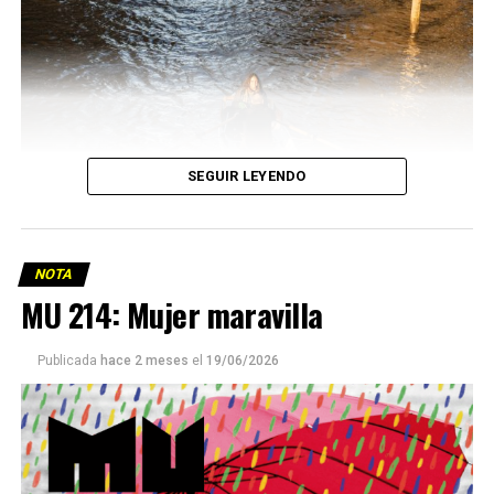
SEGUIR LEYENDO
NOTA
MU 214: Mujer maravilla
Publicada
hace 2 meses
el
19/06/2026
Este número 215 de MU ☝️viene con doble tapa, que
podría ser una frase:
Sin chamuyo, a remarla.