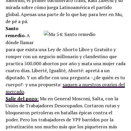
Saborido, el primer bachillerato trans, Raúl Zibechi y su
mirada sobre cómo juega Latinoamérica el partido
global. Apenas una parte de lo que hay para leer en Mu,
de pé a pá.
Santo
remedio.
A
dónde llamar
para que exista una Ley de Aborto Libre y Gratuito y
romper con un negocio millonario y clandestino que
practica 500.000 abortos por año y mata una mujer cada
cuatro días. Liberté, Igualité, Aborté: apretá a un
diputado. Y un afiche con una pregunta –¿de quién es tu
cuerpo?- y una propuesta:
saquen a nuestros ovarios del
mercado
.
Salir del pozo:
Mu en General Mosconi, Salta, con la
Unión de Trabajadores Desocupados. Cortaron rutas y
bloquearon petroleras en batallas épicas contra el
poder. Pero los trabajadores de YPF barridos por la
privatización son mucho más que los piqueteros más