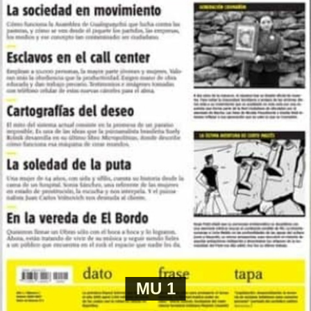
tierra
es el film que relata esa aventura que empezó en
una comunidad, siguió por decenas de escuelas y tiene
contagios en defensa del ambiente y la vida desde
España hasta el Amazonas.
Por María del Carmen Varela
El modelo Redondo: El Indio Solari y
la autogestión
¿Qué explica que una banda que rechazó las reglas de la
industria se haya convertido uno de los fenómenos
MU 1
culturales más masivos de la Argentina? Desde la
producción de sus discos hasta la organización de sus