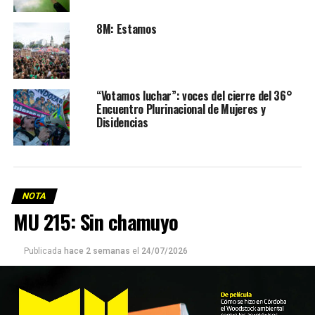
8M: Estamos
“Votamos luchar”: voces del cierre del 36°
Encuentro Plurinacional de Mujeres y
Disidencias
NOTA
MU 215: Sin chamuyo
Publicada
hace 2 semanas
el
24/07/2026