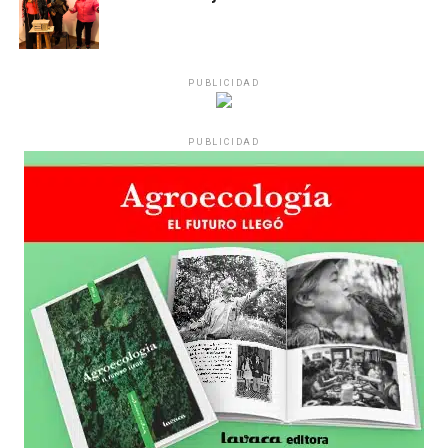
Desde una mesa que intenta protegerse del agua se
reparten lienzos con los ojos serigrafiados de Agostina.
Los ojos y su flequillo de nena.
PUBLICIDAD
Varones
PUBLICIDAD
Hay varios hombres presentes: padres con sus hijas,
grupos de amigos, novios. «Con los pares que no tienen
sensibilidad al tema, la conversación se vuelve muy
estratégica, hay que evitar el choque frontal. Mi método
es a través del interrogante, que puedan encarnar la
pregunta», comparte Gonzalo, de 41 años.