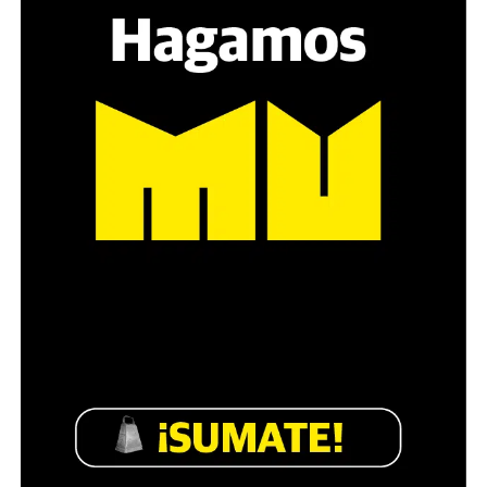
estratégica, hay que evitar el choque frontal. Mi método
es a través del interrogante, que puedan encarnar la
pregunta», comparte Gonzalo, de 41 años.
Década perdida: Marta Montero,
mamá de Lucía Pérez
“Estamos como el día 1”. La frase de la madre de la joven
asesinada en 2016 remite a aquel año: cuando