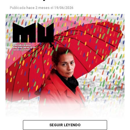
Publicada
hace 2 meses
el
19/06/2026
Este número 215 de MU ☝️viene con doble tapa, que
podría ser una frase:
Sin chamuyo, a remarla.
Descargar la Mu en PDF
SEGUIR LEYENDO