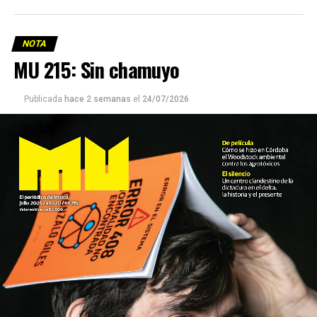
NOTA
MU 215: Sin chamuyo
Publicada
hace 2 semanas
el
24/07/2026