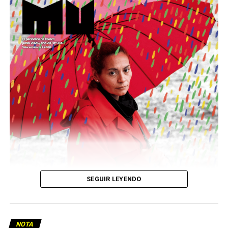
Este número 215 de MU ☝️viene con doble tapa, que
podría ser una frase:
Sin chamuyo, a remarla.
Descargar la Mu en PDF
SEGUIR LEYENDO
NOTA