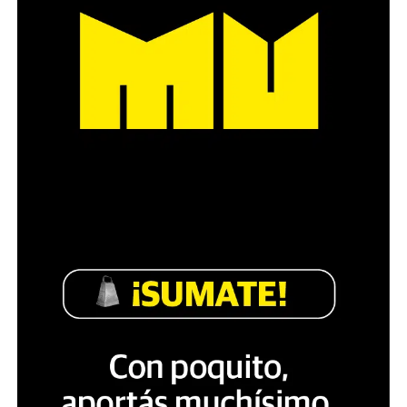
Década perdida: Marta Montero,
mamá de Lucía Pérez
“Estamos como el día 1”. La frase de la madre de la joven
asesinada en 2016 remite a aquel año: cuando
denunciaron que dos narcofemicidas habían abusado y
asesinado a su hija, hasta hoy, dos juicios después, pues la
impunidad sigue consagrada. De motivar el Primer Paro
Nacional de Mujeres a la decisión que tomó Marta ahora: