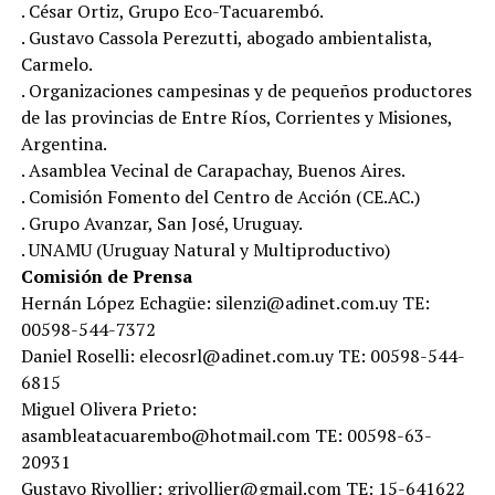
. César Ortiz, Grupo Eco-Tacuarembó.
. Gustavo Cassola Perezutti, abogado ambientalista,
Carmelo.
. Organizaciones campesinas y de pequeños productores
de las provincias de Entre Ríos, Corrientes y Misiones,
Argentina.
. Asamblea Vecinal de Carapachay, Buenos Aires.
. Comisión Fomento del Centro de Acción (CE.AC.)
. Grupo Avanzar, San José, Uruguay.
. UNAMU (Uruguay Natural y Multiproductivo)
Comisión de Prensa
Hernán López Echagüe: silenzi@adinet.com.uy TE:
00598-544-7372
Daniel Roselli: elecosrl@adinet.com.uy TE: 00598-544-
6815
Miguel Olivera Prieto:
asambleatacuarembo@hotmail.com TE: 00598-63-
20931
Gustavo Rivollier: grivollier@gmail.com TE: 15-641622