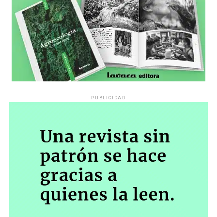
PUBLICIDAD
Década perdida: Marta Montero,
mamá de Lucía Pérez
“Estamos como el día 1”. La frase de la madre de la joven
asesinada en 2016 remite a aquel año: cuando
denunciaron que dos narcofemicidas habían abusado y
asesinado a su hija, hasta hoy, dos juicios después, pues la
impunidad sigue consagrada. De motivar el Primer Paro