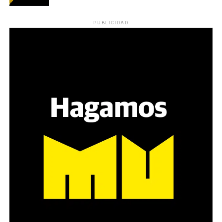
Los ojos y su flequillo de nena.
PUBLICIDAD
Varones
Hay varios hombres presentes: padres con sus hijas,
grupos de amigos, novios. «Con los pares que no tienen
sensibilidad al tema, la conversación se vuelve muy
estratégica, hay que evitar el choque frontal. Mi método
es a través del interrogante, que puedan encarnar la
pregunta», comparte Gonzalo, de 41 años.