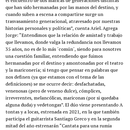
el encuentro de dos maricas de generaciones distintas
que han sido hermanadas por las manos del destino, y
cuando suben a escena a compartirse surge un
trasvasamiento generacional, atravesado por nuestras
historias personales y políticas”, cuenta Ariel. Agrega
Jorge: “Entendimos que la relación de amistad y trabajo
que llevamos, donde valga la redundancia nos llevamos
35 años, no es de lo más ´común´, siendo para nosotres
una cuestión familiar, entendiendo que fuimos
hermanadas por el destino y amontonadas por el teatro
y la mariconería; si tengo que pensar en palabras que
nos definen (ya que estamos con el tema de las
definiciones) se me ocurre decir: desfachatadas,
venenosas (pero de veneno dulce), cómplices,
irreverentes, melancólicas, mariconas (por si quedaba
alguna duda) y vedetongas”. El dúo viene presentando A
tontas y a locas, estrenada en 2021, en la que también
participa el guitarrista Santiago Greco y en la segunda
mitad del año estrenarán “Cantata para una rumia