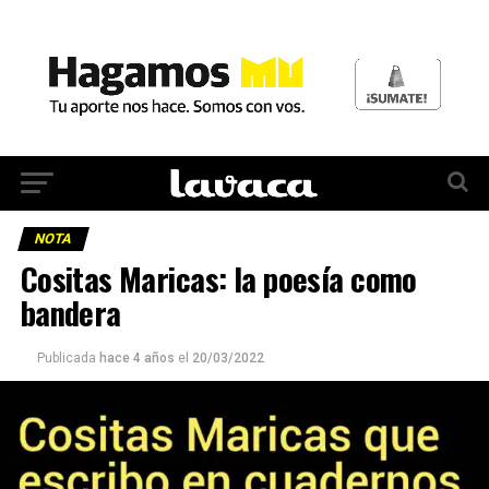
NOTA
Cositas Maricas: la poesía como
bandera
Publicada
hace 4 años
el
20/03/2022