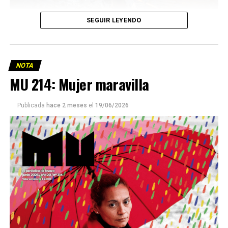
SEGUIR LEYENDO
NOTA
MU 214: Mujer maravilla
Publicada
hace 2 meses
el
19/06/2026
Este número 215 de MU ☝️viene con doble tapa, que
podría ser una frase:
Sin chamuyo, a remarla.
Descargar la Mu en PDF