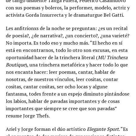
de tango disidente Tanga Fulera, Federico Casalinuovo
con sus poemas y boleros, la performer, modelo, actriz y
activista Gorda Insurrecta y le dramaturgue Bel Gatti.
Les anfitrionxs de la noche se preguntan: ¿es un recital
de poesía?, ¿de narrativa?, ¿un concierto?, ¿una varieté?
No importa. Es todo eso y mucho más. “El hecho en sí
está en encontrarnos, todo lo otro son excusas, en esta
oportunidad hacer de la trinchera literal (
MU Trinchera
Boutique
), una trinchera metafórica y hacer todo lo que
nos encanta hacer: leer poemas, cantar, hablar de
nosotras, de nuestros vínculos, leer cositas, contar
cositas, cantar cositas, ser ocho locas y algune
fantasma, todes frente a un espejo diminuto pintándose
los labios, hablar de pavadas importantes y de cosas
importantes que siempre se cree que son pavadas”
resume Jorge Thefs.
Ariel y Jorge forman el dúo artístico
Elegante Sport
. “Es