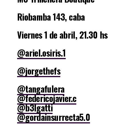
Riobamba 143, caba
Viernes 1 de abril, 21.30 hs
@ariel.osiris.1
@jorgethefs
@tangafulera
@federicojavier.c
@b3lgatti
@gordainsurrecta5.0