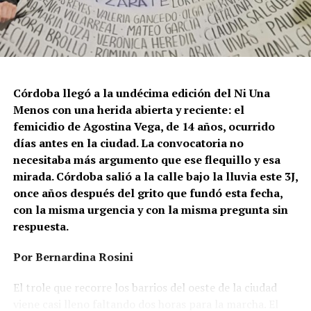
Córdoba llegó a la undécima edición del Ni Una
Menos con una herida abierta y reciente: el
femicidio de Agostina Vega, de 14 años, ocurrido
días antes en la ciudad. La convocatoria no
necesitaba más argumento que ese flequillo y esa
mirada. Córdoba salió a la calle bajo la lluvia este 3J,
once años después del grito que fundó esta fecha,
con la misma urgencia y con la misma pregunta sin
respuesta.
Por Bernardina Rosini
Ganar la vida
: La historia de (no)
El trole que recorre los barrios del oeste de la ciudad
ficción de Sabrina Ortiz
viene casi lleno faltando dos horas para la marcha. El