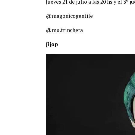
Jueves 21 de julio a las 20 hs y el 3º 
@magonicogentile
@mu.trinchera
Jijop