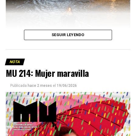
SEGUIR LEYENDO
NOTA
MU 214: Mujer maravilla
Publicada
hace 2 meses
el
19/06/2026
Este número 215 de MU ☝️viene con doble tapa, que
podría ser una frase:
Sin chamuyo, a remarla.