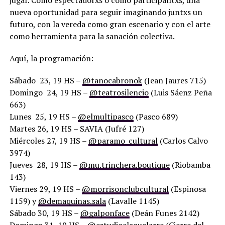
jugar. Como espectadorxs o como participantxs, una
nueva oportunidad para seguir imaginando juntxs un
futuro, con la vereda como gran escenario y con el arte
como herramienta para la sanación colectiva.
Aquí, la programación:
Sábado 23, 19 HS –
@tanocabronok
(Jean Jaures 715)
Domingo 24, 19 HS –
@teatrosilencio
(Luis Sáenz Peña
663)
Lunes 25, 19 HS –
@elmultipasco
(Pasco 689)
Martes 26, 19 HS – SAVIA (Jufré 127)
Miércoles 27, 19 HS –
@paramo_cultural
(Carlos Calvo
3974)
Jueves 28, 19 HS –
@mu.trinchera.boutique
(Riobamba
143)
Viernes 29, 19 HS –
@morrisonclubcultural
(Espinosa
1159) y
@demaquinas.sala
(Lavalle 1145)
Sábado 30, 19 HS –
@galponface
(Deán Funes 2142)