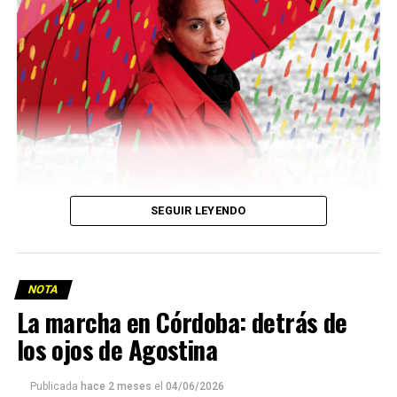
Descargar la Mu en PDF
SEGUIR LEYENDO
NOTA
La marcha en Córdoba: detrás de
los ojos de Agostina
Viaje a la vida en el Delta: Y la nave
Publicada
hace 2 meses
el
04/06/2026