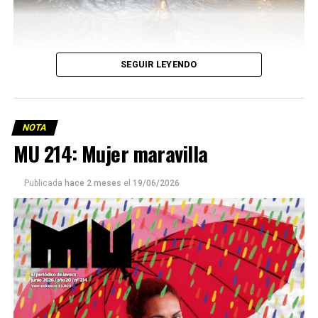
SEGUIR LEYENDO
NOTA
MU 214: Mujer maravilla
Publicada
hace 2 meses
el
19/06/2026
Este número 215 de MU ☝️viene con doble tapa, que
podría ser una frase:
Sin chamuyo, a remarla.