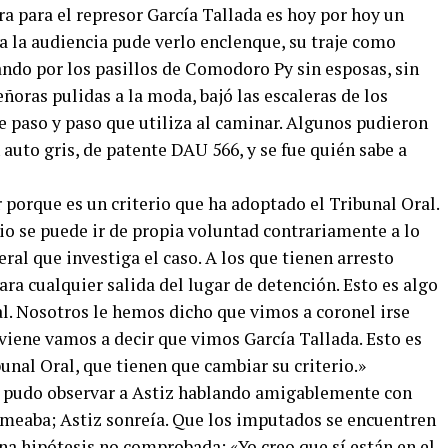
a para el represor García Tallada es hoy por hoy un
 la audiencia pude verlo enclenque, su traje como
ndo por los pasillos de Comodoro Py sin esposas, sin
ñoras pulidas a la moda, bajó las escaleras de los
e paso y paso que utiliza al caminar. Algunos pudieron
 auto gris, de patente DAU 566, y se fue quién sabe a
porque es un criterio que ha adoptado el Tribunal Oral.
io se puede ir de propia voluntad contrariamente a lo
eral que investiga el caso. A los que tienen arresto
ara cualquier salida del lugar de detención. Esto es algo
al. Nosotros le hemos dicho que vimos a coronel irse
viene vamos a decir que vimos García Tallada. Esto es
unal Oral, que tienen que cambiar su criterio.»
se pudo observar a Astiz hablando amigablemente con
almeaba; Astiz sonreía. Que los imputados se encuentren
na hipótesis no comprobada: «Yo creo que sí están en el