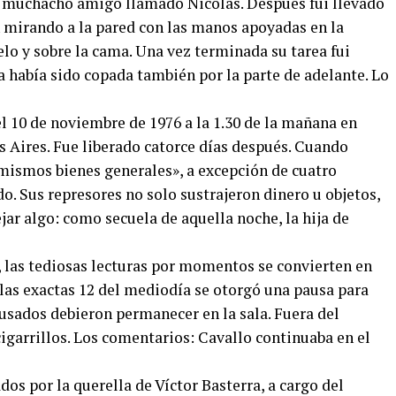
un muchacho amigo llamado Nicolás. Después fui llevado
 mirando a la pared con las manos apoyadas en la
lo y sobre la cama. Una vez terminada su tarea fui
 había sido copada también por la parte de adelante. Lo
l 10 de noviembre de 1976 a la 1.30 de la mañana en
s Aires. Fue liberado catorce días después. Cuando
«mismos bienes generales», a excepción de cuatro
o. Sus represores no solo sustrajeron dinero u objetos,
ar algo: como secuela de aquella noche, la hija de
, las tediosas lecturas por momentos se convierten en
 las exactas 12 del mediodía se otorgó una pausa para
usados debieron permanecer en la sala. Fuera del
igarrillos. Los comentarios: Cavallo continuaba en el
dos por la querella de Víctor Basterra, a cargo del