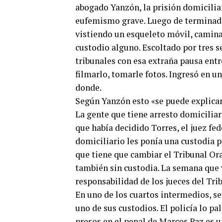
abogado Yanzón, la prisión domiciliar
eufemismo grave. Luego de terminada
vistiendo un esqueleto móvil, camina
custodio alguno. Escoltado por tres se
tribunales con esa extraña pausa entr
filmarlo, tomarle fotos. Ingresó en un
donde.
Según Yanzón esto «se puede explicar 
La gente que tiene arresto domiciliar
que había decidido Torres, el juez fed
domiciliario les ponía una custodia p
que tiene que cambiar el Tribunal Or
también sin custodia. La semana que 
responsabilidad de los jueces del Trib
En uno de los cuartos intermedios, 
uno de sus custodios. El policía lo p
presos en el penal de Marcos Paz es u