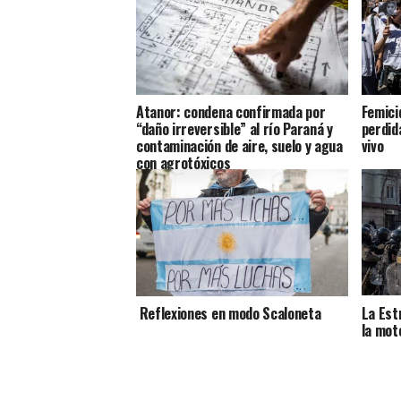
Atanor: condena confirmada por
Femici
“daño irreversible” al río Paraná y
perdida
contaminación de aire, suelo y agua
vivo
con agrotóxicos
Reflexiones en modo Scaloneta
La Est
la mot