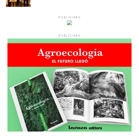
reparten lienzos con los ojos serigrafiados de Agostina.
Los ojos y su flequillo de nena.
PUBLICIDAD
Varones
PUBLICIDAD
Hay varios hombres presentes: padres con sus hijas,
grupos de amigos, novios. «Con los pares que no tienen
sensibilidad al tema, la conversación se vuelve muy
estratégica, hay que evitar el choque frontal. Mi método
es a través del interrogante, que puedan encarnar la
pregunta», comparte Gonzalo, de 41 años.