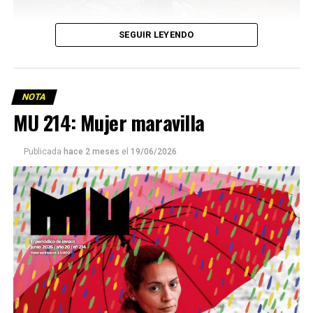
SEGUIR LEYENDO
NOTA
MU 214: Mujer maravilla
Publicada
hace 2 meses
el
19/06/2026
Este número 215 de MU ☝️viene con doble tapa, que
podría ser una frase:
Sin chamuyo, a remarla.
Descargar la Mu en PDF