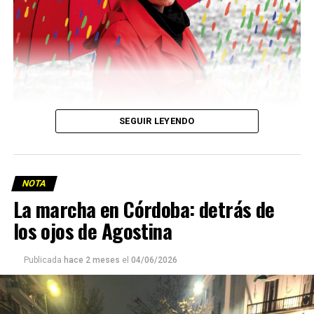
SEGUIR LEYENDO
NOTA
La marcha en Córdoba: detrás de
los ojos de Agostina
Viaje a la vida en el Delta: Y la nave
va
Publicada
hace 2 meses
el
04/06/2026
Ella y sus dos hijos llevan glifosato en su sangre, al igual
que muchos y muchas en
Pergamino, localidad contaminada por el agronegocio
Mientras el gobierno nacional privatiza la principal vía