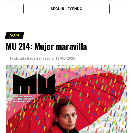
SEGUIR LEYENDO
NOTA
MU 214: Mujer maravilla
Publicada
hace 2 meses
el
19/06/2026
Este número 215 de MU ☝️viene con doble tapa, que
podría ser una frase:
Sin chamuyo, a remarla.
Descargar la Mu en PDF