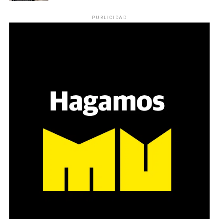
Los ojos y su flequillo de nena.
PUBLICIDAD
Varones
Hay varios hombres presentes: padres con sus hijas,
grupos de amigos, novios. «Con los pares que no tienen
sensibilidad al tema, la conversación se vuelve muy
estratégica, hay que evitar el choque frontal. Mi método
es a través del interrogante, que puedan encarnar la
pregunta», comparte Gonzalo, de 41 años.