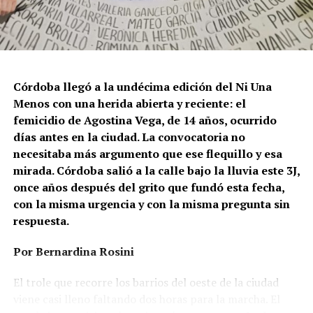
Córdoba llegó a la undécima edición del Ni Una
Menos con una herida abierta y reciente: el
femicidio de Agostina Vega, de 14 años, ocurrido
días antes en la ciudad. La convocatoria no
necesitaba más argumento que ese flequillo y esa
mirada. Córdoba salió a la calle bajo la lluvia este 3J,
once años después del grito que fundó esta fecha,
con la misma urgencia y con la misma pregunta sin
respuesta.
Por Bernardina Rosini
Ganar la vida
: La historia de (no)
El trole que recorre los barrios del oeste de la ciudad
ficción de Sabrina Ortiz
viene casi lleno faltando dos horas para la marcha. El