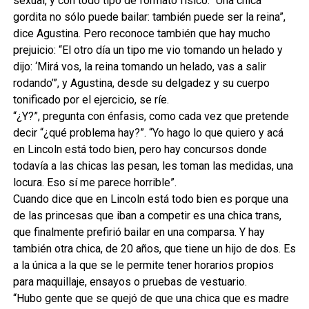
sexual, y con todo tipo de formato físico. “Una chica
gordita no sólo puede bailar: también puede ser la reina”,
dice Agustina. Pero reconoce también que hay mucho
prejuicio: “El otro día un tipo me vio tomando un helado y
dijo: ‘Mirá vos, la reina tomando un helado, vas a salir
rodando’”, y Agustina, desde su delgadez y su cuerpo
tonificado por el ejercicio, se ríe.
“¿Y?”, pregunta con énfasis, como cada vez que pretende
decir “¿qué problema hay?”. “Yo hago lo que quiero y acá
en Lincoln está todo bien, pero hay concursos donde
todavía a las chicas las pesan, les toman las medidas, una
locura. Eso sí me parece horrible”.
Cuando dice que en Lincoln está todo bien es porque una
de las princesas que iban a competir es una chica trans,
que finalmente prefirió bailar en una comparsa. Y hay
también otra chica, de 20 años, que tiene un hijo de dos. Es
a la única a la que se le permite tener horarios propios
para maquillaje, ensayos o pruebas de vestuario.
“Hubo gente que se quejó de que una chica que es madre