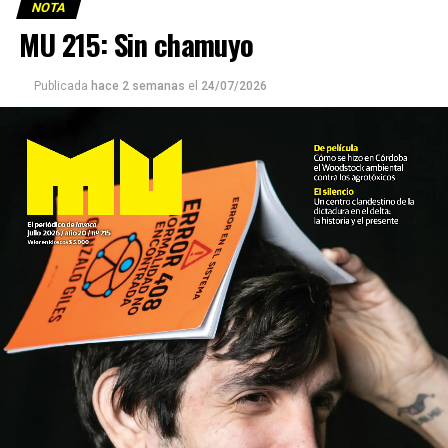
NOTA
MU 215: Sin chamuyo
Publicada
hace 2 semanas
el
24/07/2026