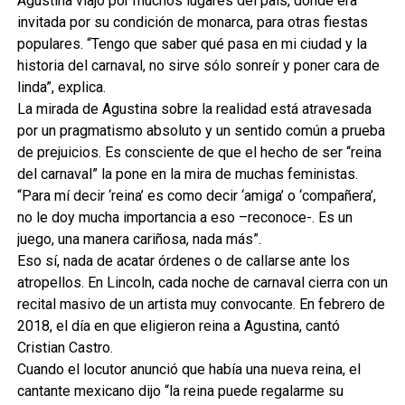
Agustina viajó por muchos lugares del país, donde era
invitada por su condición de monarca, para otras fiestas
populares. “Tengo que saber qué pasa en mi ciudad y la
historia del carnaval, no sirve sólo sonreír y poner cara de
linda”, explica.
La mirada de Agustina sobre la realidad está atravesada
por un pragmatismo absoluto y un sentido común a prueba
de prejuicios. Es consciente de que el hecho de ser “reina
del carnaval” la pone en la mira de muchas feministas.
“Para mí decir ‘reina’ es como decir ‘amiga’ o ‘compañera’,
no le doy mucha importancia a eso –reconoce-. Es un
juego, una manera cariñosa, nada más”.
Eso sí, nada de acatar órdenes o de callarse ante los
atropellos. En Lincoln, cada noche de carnaval cierra con un
recital masivo de un artista muy convocante. En febrero de
2018, el día en que eligieron reina a Agustina, cantó
Cristian Castro.
Cuando el locutor anunció que había una nueva reina, el
cantante mexicano dijo “la reina puede regalarme su