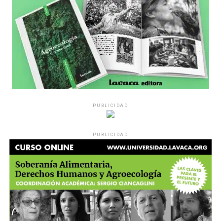
pregunta», comparte Gonzalo, de 41 años.
PUBLICIDAD
Década perdida: Marta Montero,
PUBLICIDAD
mamá de Lucía Pérez
“Estamos como el día 1”. La frase de la madre de la joven
asesinada en 2016 remite a aquel año: cuando
denunciaron que dos narcofemicidas habían abusado y
asesinado a su hija, hasta hoy, dos juicios después, pues la