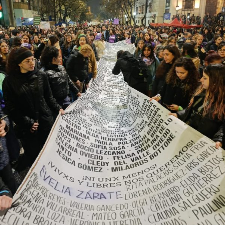
provee biodiversidad, y a una soberanía que se pierde río
abajo. Viaje en barco de MU desde el bajo delta
Descargar la Mu en PDF
bonaerense, para conocer y escuchar a isleños,
productores, docentes, ambientalistas y vecinos que
resisten otra avanzada sobre un territorio en disputa.
Por Francisco Pandolfi