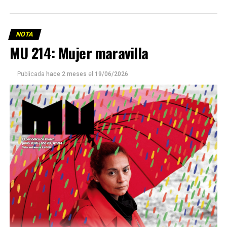
NOTA
MU 214: Mujer maravilla
Publicada
hace 2 meses
el
19/06/2026
Este número 215 de MU ☝️viene con doble tapa, que
podría ser una frase:
Sin chamuyo, a remarla.
Descargar la Mu en PDF