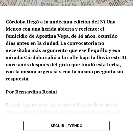
Córdoba llegó a la undécima edición del Ni Una
Menos con una herida abierta y reciente: el
femicidio de Agostina Vega, de 14 años, ocurrido
días antes en la ciudad. La convocatoria no
necesitaba más argumento que ese flequillo y esa
mirada. Córdoba salió a la calle bajo la lluvia este 3J,
once años después del grito que fundó esta fecha,
con la misma urgencia y con la misma pregunta sin
respuesta.
Por Bernardina Rosini
Ganar la vida
: La historia de (no)
El trole que recorre los barrios del oeste de la ciudad
ficción de Sabrina Ortiz
viene casi lleno faltando dos horas para la marcha. El
parabrisas anticipa el motivo: el rostro pequeño de
Agostina Vega, 14 años. Era fácil intuir que será una
SEGUIR LEYENDO
Su hijo Ciro tenía 120 veces más agrotóxicos que lo