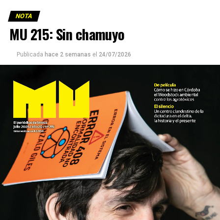
NOTA
MU 215: Sin chamuyo
Publicada
hace 2 semanas
el
24/07/2026