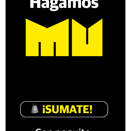
es a través del interrogante, que puedan encarnar la
pregunta», comparte Gonzalo, de 41 años.
Década perdida: Marta Montero,
mamá de Lucía Pérez
“Estamos como el día 1”. La frase de la madre de la joven
asesinada en 2016 remite a aquel año: cuando
denunciaron que dos narcofemicidas habían abusado y