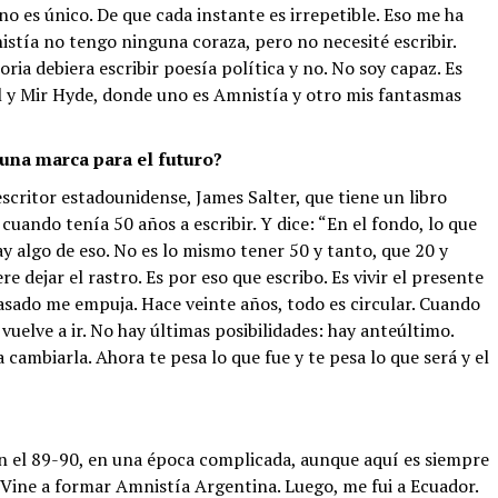
o es único. De que cada instante es irrepetible. Eso me ha
stía no tengo ninguna coraza, pero no necesité escribir.
ria debiera escribir poesía política y no. No soy capaz. Es
l y Mir Hyde, donde uno es Amnistía y otro mis fantasmas
 una marca para el futuro?
escritor estadounidense, James Salter, que tiene un libro
 cuando tenía 50 años a escribir. Y dice: “En el fondo, lo que
ay algo de eso. No es lo mismo tener 50 y tanto, que 20 y
re dejar el rastro. Es por eso que escribo. Es vivir el presente
pasado me empuja. Hace veinte años, todo es circular. Cuando
 vuelve a ir. No hay últimas posibilidades: hay anteúltimo.
ambiarla. Ahora te pesa lo que fue y te pesa lo que será y el
En el 89-90, en una época complicada, aunque aquí es siempre
Vine a formar Amnistía Argentina. Luego, me fui a Ecuador.