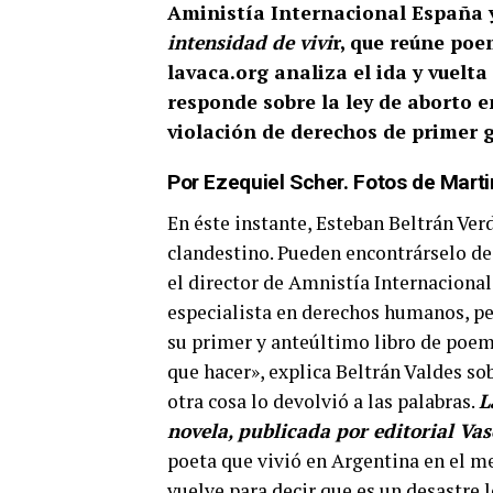
Aministía Internacional España y
intensidad de vivi
r, que reúne poe
lavaca.org analiza el ida y vuelta
responde sobre la ley de aborto 
violación de derechos de primer 
Por Ezequiel Scher. Fotos de Mart
En éste instante, Esteban Beltrán Ver
clandestino. Pueden encontrárselo d
el director de Amnistía Internacion
especialista en derechos humanos, per
su primer y anteúltimo libro de poe
que hacer», explica Beltrán Valdes so
otra cosa lo devolvió a las palabras.
L
novela, publicada por editorial Va
poeta que vivió en Argentina en el m
vuelve para decir que es un desastre 