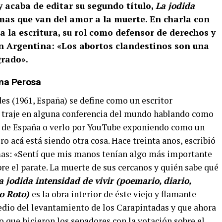
 acaba de editar su segundo título,
La jodida
mas que van del amor a la muerte. En charla con
 a la escritura, su rol como defensor de derechos y
en Argentina: «Los abortos clandestinos son una
grado».
ina Perosa
des (1961, España) se define como un escritor
e traje en alguna conferencia del mundo hablando como
al de España o verlo por YouTube exponiendo como un
o acá está siendo otra cosa. Hace treinta años, escribió
mas: «Sentí que mis manos tenían algo más importante
bre el parate. La muerte de sus cercanos y quién sabe qué
a jodida intensidad de vivir (poemario, diario,
so Roto)
es la obra interior de éste viejo y flamante
edio del levantamiento de los Carapintadas y que ahora
lo que hicieron los senadores con la votación sobre el