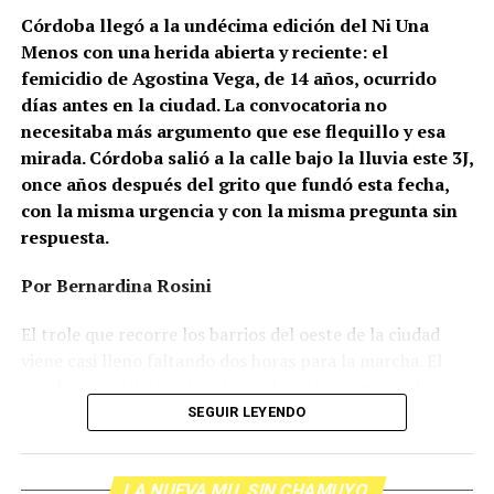
Córdoba llegó a la undécima edición del Ni Una
Menos con una herida abierta y reciente: el
femicidio de Agostina Vega, de 14 años, ocurrido
días antes en la ciudad. La convocatoria no
necesitaba más argumento que ese flequillo y esa
mirada. Córdoba salió a la calle bajo la lluvia este 3J,
once años después del grito que fundó esta fecha,
con la misma urgencia y con la misma pregunta sin
respuesta.
Por Bernardina Rosini
Ganar la vida
: La historia de (no)
El trole que recorre los barrios del oeste de la ciudad
ficción de Sabrina Ortiz
viene casi lleno faltando dos horas para la marcha. El
parabrisas anticipa el motivo: el rostro pequeño de
Agostina Vega, 14 años. Era fácil intuir que será una
SEGUIR LEYENDO
Su hijo Ciro tenía 120 veces más agrotóxicos que lo
marcha que desbordará una ciudad que expresa
“admisible”. Su hija Fiamma, 100 veces más; ella, 58.
Gonzalo Giles, pensador y
hartazgo. Nadie mira los barrios de Córdoba, nadie
Viven en Pergamino, llamada “la capital del veneno”,
LA NUEVA MU. SIN CHAMUYO
atiende a su gente. Los que ocupan los sillones más