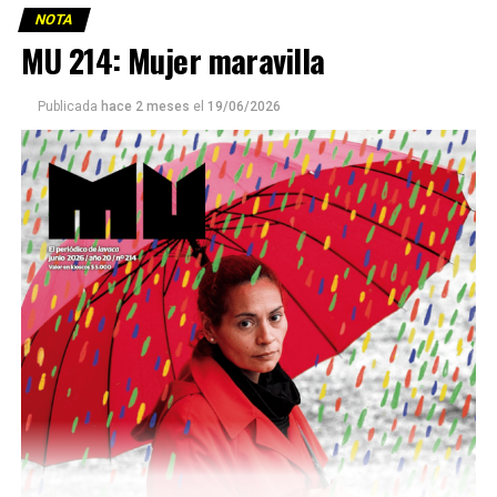
NOTA
MU 214: Mujer maravilla
Publicada
hace 2 meses
el
19/06/2026
Este número 215 de MU ☝️viene con doble tapa, que
podría ser una frase:
Sin chamuyo, a remarla.
Descargar la Mu en PDF