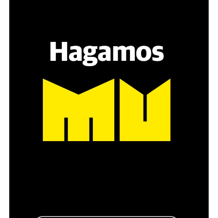
Hay varios hombres presentes: padres con sus hijas,
grupos de amigos, novios. «Con los pares que no tienen
sensibilidad al tema, la conversación se vuelve muy
estratégica, hay que evitar el choque frontal. Mi método
es a través del interrogante, que puedan encarnar la
pregunta», comparte Gonzalo, de 41 años.
Década perdida: Marta Montero,
mamá de Lucía Pérez