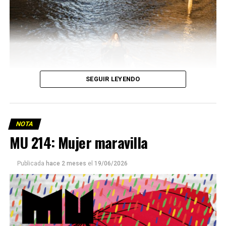
SEGUIR LEYENDO
NOTA
MU 214: Mujer maravilla
Publicada
hace 2 meses
el
19/06/2026
Este número 215 de MU ☝️viene con doble tapa, que
podría ser una frase:
Sin chamuyo, a remarla.