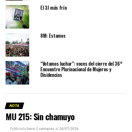
El 3J más frío
8M: Estamos
“Votamos luchar”: voces del cierre del 36°
Encuentro Plurinacional de Mujeres y
Disidencias
NOTA
MU 215: Sin chamuyo
Publicada
hace 2 semanas
el
24/07/2026