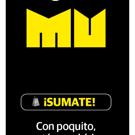
Década perdida: Marta Montero,
mamá de Lucía Pérez
“Estamos como el día 1”. La frase de la madre de la joven
asesinada en 2016 remite a aquel año: cuando
denunciaron que dos narcofemicidas habían abusado y
asesinado a su hija, hasta hoy, dos juicios después, pues la
impunidad sigue consagrada. De motivar el Primer Paro