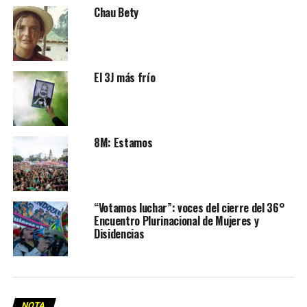
Chau Bety
El 3J más frío
8M: Estamos
“Votamos luchar”: voces del cierre del 36°
Encuentro Plurinacional de Mujeres y
Disidencias
NOTA