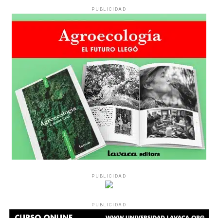
PUBLICIDAD
Hay varios hombres presentes: padres con sus hijas,
grupos de amigos, novios. «Con los pares que no tienen
sensibilidad al tema, la conversación se vuelve muy
estratégica, hay que evitar el choque frontal. Mi método
es a través del interrogante, que puedan encarnar la
pregunta», comparte Gonzalo, de 41 años.
PUBLICIDAD
Década perdida: Marta Montero,
PUBLICIDAD