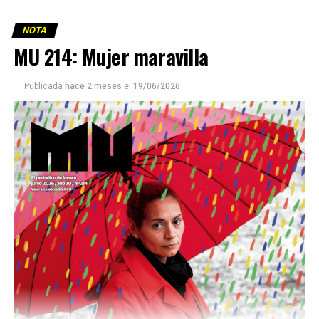
NOTA
MU 214: Mujer maravilla
Publicada
hace 2 meses
el
19/06/2026
Este número 215 de MU ☝️viene con doble tapa, que
podría ser una frase:
Sin chamuyo, a remarla.
Descargar la Mu en PDF