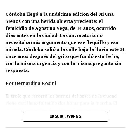
Córdoba llegó a la undécima edición del Ni Una
Menos con una herida abierta y reciente: el
femicidio de Agostina Vega, de 14 años, ocurrido
días antes en la ciudad. La convocatoria no
necesitaba más argumento que ese flequillo y esa
mirada. Córdoba salió a la calle bajo la lluvia este 3J,
once años después del grito que fundó esta fecha,
con la misma urgencia y con la misma pregunta sin
respuesta.
Por Bernardina Rosini
Ganar la vida
: La historia de (no)
El trole que recorre los barrios del oeste de la ciudad
ficción de Sabrina Ortiz
viene casi lleno faltando dos horas para la marcha. El
parabrisas anticipa el motivo: el rostro pequeño de
Agostina Vega, 14 años. Era fácil intuir que será una
SEGUIR LEYENDO
Su hijo Ciro tenía 120 veces más agrotóxicos que lo
marcha que desbordará una ciudad que expresa
“admisible”. Su hija Fiamma, 100 veces más; ella, 58.
Gonzalo Giles, pensador y
hartazgo. Nadie mira los barrios de Córdoba, nadie