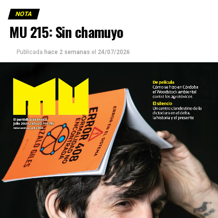
NOTA
MU 215: Sin chamuyo
Publicada
hace 2 semanas
el
24/07/2026