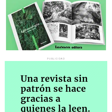
pregunta», comparte Gonzalo, de 41 años.
PUBLICIDAD
Década perdida: Marta Montero,
mamá de Lucía Pérez
“Estamos como el día 1”. La frase de la madre de la joven
asesinada en 2016 remite a aquel año: cuando
denunciaron que dos narcofemicidas habían abusado y
asesinado a su hija, hasta hoy, dos juicios después, pues la