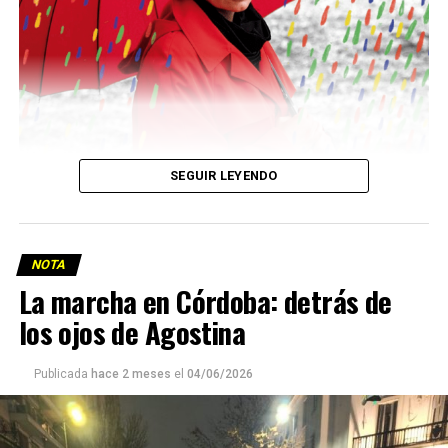
SEGUIR LEYENDO
NOTA
La marcha en Córdoba: detrás de
los ojos de Agostina
Viaje a la vida en el Delta: Y la nave
va
Publicada
hace 2 meses
el
04/06/2026
Ella y sus dos hijos llevan glifosato en su sangre, al igual
que muchos y muchas en
Pergamino, localidad contaminada por el agronegocio
Mientras el gobierno nacional privatiza la principal vía