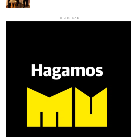
reparten lienzos con los ojos serigrafiados de Agostina.
Los ojos y su flequillo de nena.
PUBLICIDAD
Varones
Hay varios hombres presentes: padres con sus hijas,
grupos de amigos, novios. «Con los pares que no tienen
sensibilidad al tema, la conversación se vuelve muy
estratégica, hay que evitar el choque frontal. Mi método
es a través del interrogante, que puedan encarnar la
pregunta», comparte Gonzalo, de 41 años.