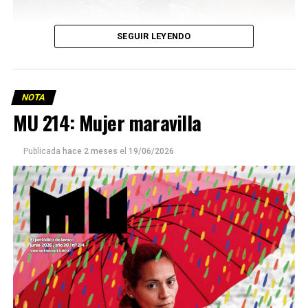
SEGUIR LEYENDO
NOTA
MU 214: Mujer maravilla
Publicada
hace 2 meses
el
19/06/2026
Este número 215 de MU ☝️viene con doble tapa, que
podría ser una frase:
Sin chamuyo, a remarla.
Descargar la Mu en PDF