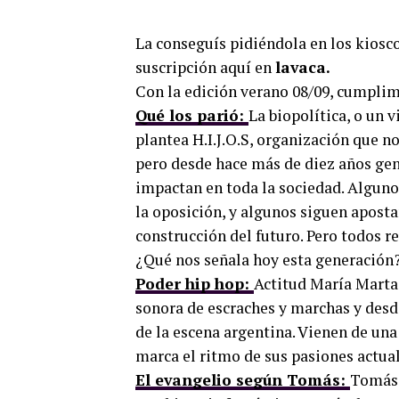
La conseguís pidiéndola en los kioscos
suscripción aquí en
lavaca.
Con la edición verano 08/09, cumplim
Qué los parió:
La biopolítica, o un v
plantea H.I.J.O.S, organización que n
pero desde hace más de diez años gen
impactan en toda la sociedad. Algunos
la oposición, y algunos siguen apost
construcción del futuro. Pero todos r
¿Qué nos señala hoy esta generación
Poder hip hop:
Actitud María Marta 
sonora de escraches y marchas y desd
de la escena argentina. Vienen de un
marca el ritmo de sus pasiones actuale
El evangelio según Tomás:
Tomás 