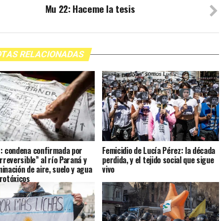
Mu 22: Haceme la tesis
TAS RELACIONADAS
: condena confirmada por
Femicidio de Lucía Pérez: la década
rreversible” al río Paraná y
perdida, y el tejido social que sigue
inación de aire, suelo y agua
vivo
rotóxicos