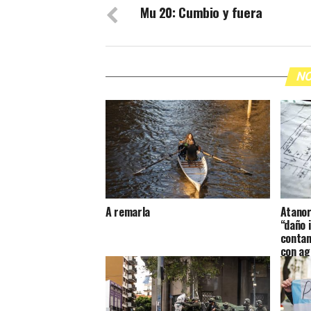
Mu 20: Cumbio y fuera
NO
A remarla
Atanor
“daño i
contam
con ag