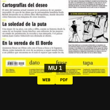
recitales, desde el vínculo con su público hasta la
construcción de una comunidad capaz de sobrevivir a su
propio fundador, la historia del Indio Solari y sus grupos
también es la historia de una forma de crear, pensar,
sentir y organizarse, con la autogestión como
herramienta y filosofía de vida.
Por Francisco Pandolfi, Mariano Randazzo y Franco
Ciancaglini
Alerta verde: MU en Misiones
MU 1
Desde que asumió Milei, el precio que se paga a
productores y trabajadores está desregulado. Cómo
WEB
PDF
impacta esto en una industria ya precarizada, y lo que
genera: éxodo rural, desarraigo, pobreza. Crónica de una
época desde un territorio olvidado y en lucha.
Por Francisco Pandolfi
Un biodrama del presente: Puta