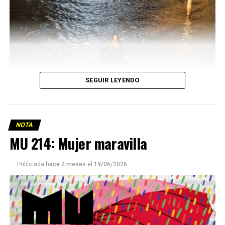
SEGUIR LEYENDO
NOTA
MU 214: Mujer maravilla
Publicada
hace 2 meses
el
19/06/2026
Este número 215 de MU ☝️viene con doble tapa, que
podría ser una frase:
Sin chamuyo, a remarla.