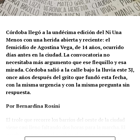
Córdoba llegó a la undécima edición del Ni Una
Menos con una herida abierta y reciente: el
femicidio de Agostina Vega, de 14 años, ocurrido
días antes en la ciudad. La convocatoria no
necesitaba más argumento que ese flequillo y esa
mirada. Córdoba salió a la calle bajo la lluvia este 3J,
once años después del grito que fundó esta fecha,
con la misma urgencia y con la misma pregunta sin
respuesta.
Por Bernardina Rosini
Ganar la vida
: La historia de (no)
El trole que recorre los barrios del oeste de la ciudad
ficción de Sabrina Ortiz
viene casi lleno faltando dos horas para la marcha. El
parabrisas anticipa el motivo: el rostro pequeño de