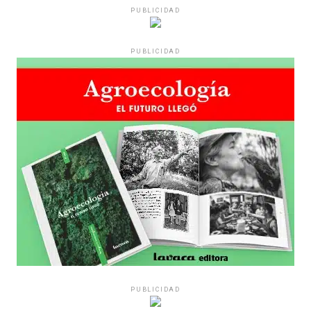
PUBLICIDAD
Varones
PUBLICIDAD
Hay varios hombres presentes: padres con sus hijas,
grupos de amigos, novios. «Con los pares que no tienen
sensibilidad al tema, la conversación se vuelve muy
estratégica, hay que evitar el choque frontal. Mi método
es a través del interrogante, que puedan encarnar la
pregunta», comparte Gonzalo, de 41 años.
PUBLICIDAD