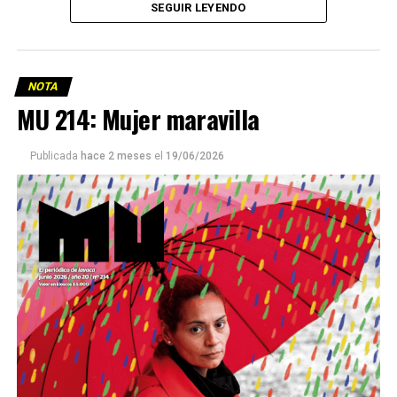
SEGUIR LEYENDO
NOTA
MU 214: Mujer maravilla
Publicada
hace 2 meses
el
19/06/2026
Este número 215 de MU ☝️viene con doble tapa, que
podría ser una frase:
Sin chamuyo, a remarla.
Descargar la Mu en PDF