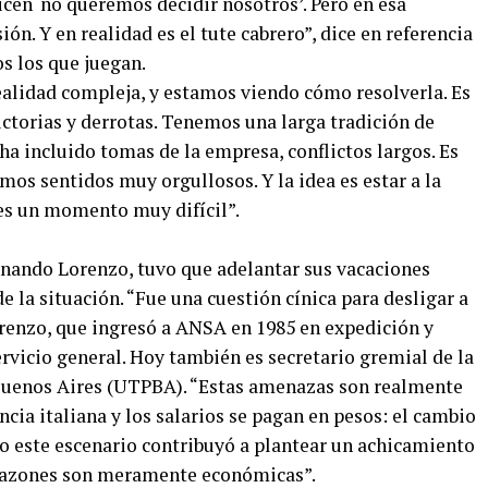
icen ‘no queremos decidir nosotros’. Pero en esa
n. Y en realidad es el tute cabrero”, dice en referencia
os los que juegan.
ealidad compleja, y estamos viendo cómo resolverla. Es
torias y derrotas. Tenemos una larga tradición de
a incluido tomas de la empresa, conflictos largos. Es
mos sentidos muy orgullosos. Y la idea es estar a la
 es un momento muy difícil”.
rnando Lorenzo, tuvo que adelantar sus vacaciones
 la situación. “Fue una cuestión cínica para desligar a
enzo, que ingresó a ANSA en 1985 en expedición y
ervicio general. Hoy también es secretario gremial de la
Buenos Aires (UTPBA). “Estas amenazas son realmente
ncia italiana y los salarios se pagan en pesos: el cambio
ro este escenario contribuyó a plantear un achicamiento
 razones son meramente económicas”.