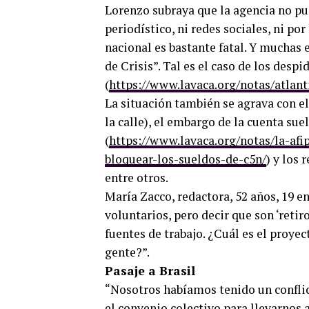
Lorenzo subraya que la agencia no pu
periodístico, ni redes sociales, ni p
nacional es bastante fatal. Y muchas
de Crisis”. Tal es el caso de los desp
(
https://www.lavaca.org/notas/atlant
La situación también se agrava con el 
la calle), el embargo de la cuenta su
(
https://www.lavaca.org/notas/la-af
bloquear-los-sueldos-de-c5n/
) y los 
entre otros.
María Zacco, redactora, 52 años, 19 e
voluntarios, pero decir que son ‘reti
fuentes de trabajo. ¿Cuál es el proyec
gente?”.
Pasaje a Brasil
“Nosotros habíamos tenido un conflic
el convenio colectivo para llevarnos 