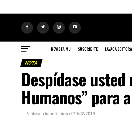
REVISTA MU
SUSCRIBITE
LAVACA EDITORA
NOTA
Despídase usted 
Humanos” para a
Publicada
hace 7 años
el
20/02/2019