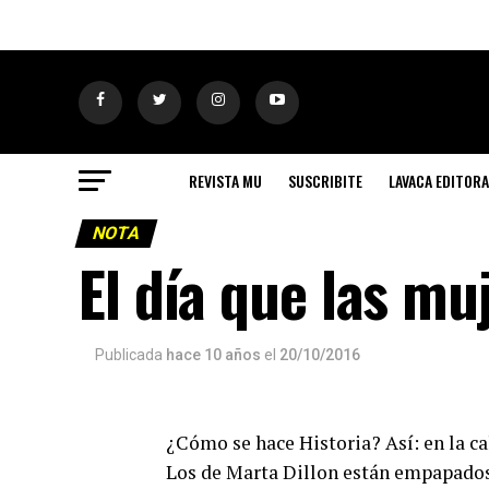
REVISTA MU
SUSCRIBITE
LAVACA EDITORA
NOTA
El día que las mu
Publicada
hace 10 años
el
20/10/2016
¿Cómo se hace Historia? Así: en la cal
Los de Marta Dillon están empapados