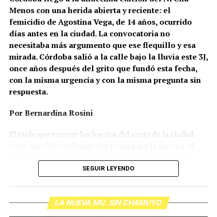
Menos con una herida abierta y reciente: el
femicidio de Agostina Vega, de 14 años, ocurrido
días antes en la ciudad. La convocatoria no
necesitaba más argumento que ese flequillo y esa
mirada. Córdoba salió a la calle bajo la lluvia este 3J,
once años después del grito que fundó esta fecha,
con la misma urgencia y con la misma pregunta sin
respuesta.
Por Bernardina Rosini
Ganar la vida
: La historia de (no)
El trole que recorre los barrios del oeste de la ciudad
ficción de Sabrina Ortiz
viene casi lleno faltando dos horas para la marcha. El
parabrisas anticipa el motivo: el rostro pequeño de
Agostina Vega, 14 años. Era fácil intuir que será una
SEGUIR LEYENDO
Su hijo Ciro tenía 120 veces más agrotóxicos que lo
marcha que desbordará una ciudad que expresa
“admisible”. Su hija Fiamma, 100 veces más; ella, 58.
Gonzalo Giles, pensador y
hartazgo. Nadie mira los barrios de Córdoba, nadie
Viven en Pergamino, llamada “la capital del veneno”,
comunicador «disca»: Error en el
LA NUEVA MU. SIN CHAMUYO
atiende a su gente. Los que ocupan los sillones más
donde se encontraron pesticidas hasta en el agua de red.
mullidos de las oficinas del poder local sobrevuelan las