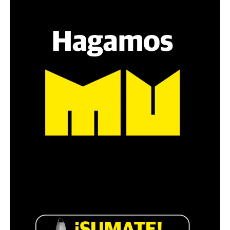
grupos de amigos, novios. «Con los pares que no tienen
sensibilidad al tema, la conversación se vuelve muy
estratégica, hay que evitar el choque frontal. Mi método
es a través del interrogante, que puedan encarnar la
pregunta», comparte Gonzalo, de 41 años.
Década perdida: Marta Montero,
mamá de Lucía Pérez