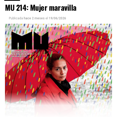
MU 214: Mujer maravilla
Publicada
hace 2 meses
el
19/06/2026
Este número 215 de MU ☝️viene con doble tapa, que
podría ser una frase:
Sin chamuyo, a remarla.
Descargar la Mu en PDF