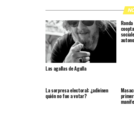
NO
Ronda 
coopta
social
auton
Las agallas de Agulla
La sorpresa electoral: ¿adivinen
Masacr
quién no fue a votar?
primer
manif