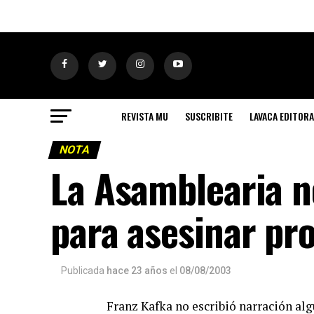
REVISTA MU
SUSCRIBITE
LAVACA EDITORA
NOTA
La Asamblearia n
para asesinar pr
Publicada
hace 23 años
el
08/08/2003
Franz Kafka no escribió narración al