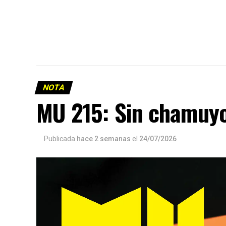
NOTA
MU 215: Sin chamuy
Publicada
hace 2 semanas
el
24/07/2026