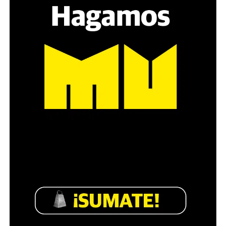
estratégica, hay que evitar el choque frontal. Mi método
es a través del interrogante, que puedan encarnar la
pregunta», comparte Gonzalo, de 41 años.
Década perdida: Marta Montero,
mamá de Lucía Pérez
“Estamos como el día 1”. La frase de la madre de la joven
asesinada en 2016 remite a aquel año: cuando