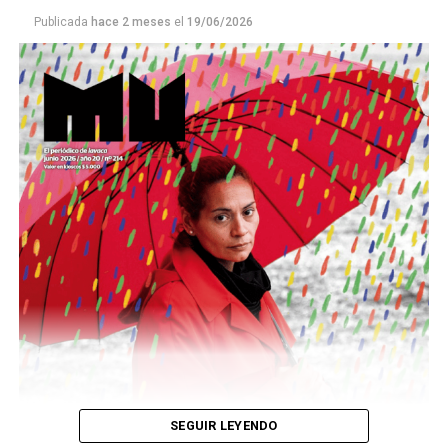
Publicada
hace 2 meses
el
19/06/2026
Este número 215 de MU ☝️viene con doble tapa, que
podría ser una frase:
Sin chamuyo, a remarla.
Descargar la Mu en PDF
SEGUIR LEYENDO