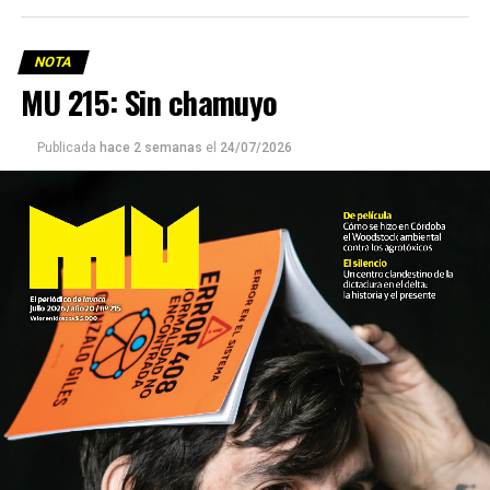
NOTA
MU 215: Sin chamuyo
Publicada
hace 2 semanas
el
24/07/2026