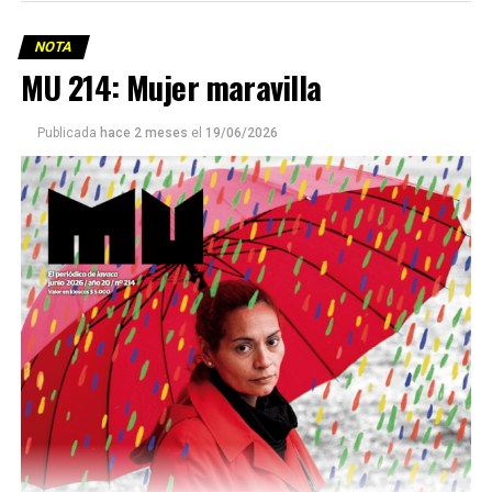
NOTA
MU 214: Mujer maravilla
Publicada
hace 2 meses
el
19/06/2026
Este número 215 de MU ☝️viene con doble tapa, que
podría ser una frase:
Sin chamuyo, a remarla.
Descargar la Mu en PDF