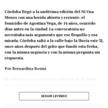
Córdoba llegó a la undécima edición del Ni Una
Menos con una herida abierta y reciente: el
femicidio de Agostina Vega, de 14 años, ocurrido
días antes en la ciudad. La convocatoria no
necesitaba más argumento que ese flequillo y esa
mirada. Córdoba salió a la calle bajo la lluvia este 3J,
once años después del grito que fundó esta fecha,
con la misma urgencia y con la misma pregunta sin
respuesta.
Por Bernardina Rosini
Ganar la vida
: La historia de (no)
El trole que recorre los barrios del oeste de la ciudad
ficción de Sabrina Ortiz
viene casi lleno faltando dos horas para la marcha. El
parabrisas anticipa el motivo: el rostro pequeño de
Agostina Vega, 14 años. Era fácil intuir que será una
SEGUIR LEYENDO
Su hijo Ciro tenía 120 veces más agrotóxicos que lo
marcha que desbordará una ciudad que expresa
“admisible”. Su hija Fiamma, 100 veces más; ella, 58.
Gonzalo Giles, pensador y
hartazgo. Nadie mira los barrios de Córdoba, nadie