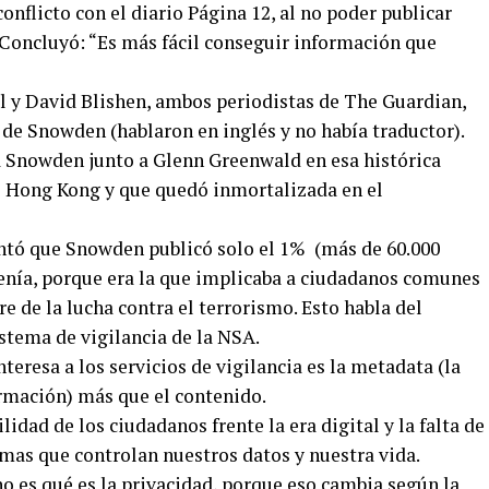
conflicto con el diario Página 12, al no poder publicar
 Concluyó: “Es más fácil conseguir información que
 y David Blishen, ambos periodistas de The Guardian,
s de Snowden (hablaron en inglés y no había traductor).
a Snowden junto a Glenn Greenwald en esa histórica
e Hong Kong y que quedó inmortalizada en el
entó que Snowden publicó solo el 1% (más de 60.000
enía, porque era la que implicaba a ciudadanos comunes
 de la lucha contra el terrorismo. Esto habla del
stema de vigilancia de la NSA.
teresa a los servicios de vigilancia es la metadata (la
rmación) más que el contenido.
lidad de los ciudadanos frente la era digital y la falta de
mas que controlan nuestros datos y nuestra vida.
o es qué es la privacidad, porque eso cambia según la