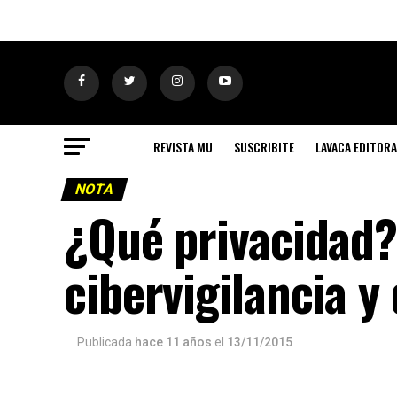
REVISTA MU
SUSCRIBITE
LAVACA EDITORA
NOTA
¿Qué privacidad?
cibervigilancia 
Publicada
hace 11 años
el
13/11/2015