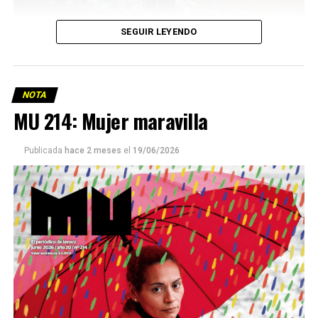
SEGUIR LEYENDO
NOTA
MU 214: Mujer maravilla
Publicada
hace 2 meses
el
19/06/2026
Este número 215 de MU ☝️viene con doble tapa, que
podría ser una frase:
Sin chamuyo, a remarla.
Descargar la Mu en PDF