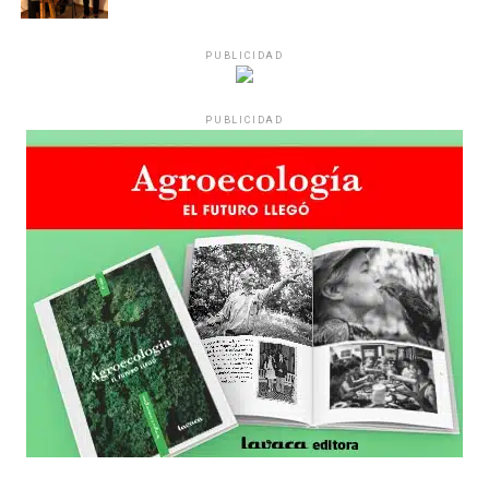
reparten lienzos con los ojos serigrafiados de Agostina.
Los ojos y su flequillo de nena.
PUBLICIDAD
Varones
PUBLICIDAD
Hay varios hombres presentes: padres con sus hijas,
grupos de amigos, novios. «Con los pares que no tienen
sensibilidad al tema, la conversación se vuelve muy
estratégica, hay que evitar el choque frontal. Mi método
es a través del interrogante, que puedan encarnar la
pregunta», comparte Gonzalo, de 41 años.