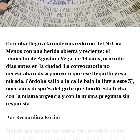
Córdoba llegó a la undécima edición del Ni Una
Menos con una herida abierta y reciente: el
femicidio de Agostina Vega, de 14 años, ocurrido
días antes en la ciudad. La convocatoria no
necesitaba más argumento que ese flequillo y esa
mirada. Córdoba salió a la calle bajo la lluvia este 3J,
once años después del grito que fundó esta fecha,
con la misma urgencia y con la misma pregunta sin
respuesta.
Por Bernardina Rosini
Ganar la vida
: La historia de (no)
El trole que recorre los barrios del oeste de la ciudad
viene casi lleno faltando dos horas para la marcha. El