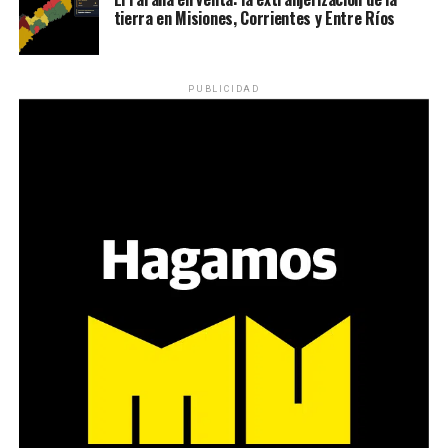
tierra en Misiones, Corrientes y Entre Ríos
Desde una mesa que intenta protegerse del agua se
reparten lienzos con los ojos serigrafiados de Agostina.
Los ojos y su flequillo de nena.
PUBLICIDAD
Varones
Hay varios hombres presentes: padres con sus hijas,
grupos de amigos, novios. «Con los pares que no tienen
sensibilidad al tema, la conversación se vuelve muy
estratégica, hay que evitar el choque frontal. Mi método
es a través del interrogante, que puedan encarnar la
pregunta», comparte Gonzalo, de 41 años.