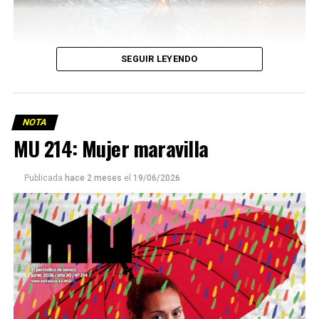
SEGUIR LEYENDO
NOTA
MU 214: Mujer maravilla
Publicada
hace 2 meses
el
19/06/2026
Este número 215 de MU ☝️viene con doble tapa, que
podría ser una frase:
Sin chamuyo, a remarla.