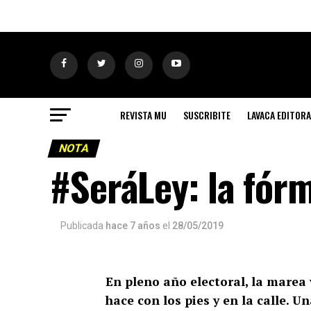
REVISTA MU
SUSCRIBITE
LAVACA EDITORA
NOTA
#SeráLey: la fórm
Publicada
hace 7 años
el
28/05/2019
En pleno año electoral, la marea
hace con los pies y en la calle. 