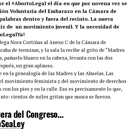
or el #AbortoLegal el día en que por novena vez se
ción Voluntaria del Embarazo en la Cámara de
palabras dentro y fuera del recinto. La nueva
raíz de un movimiento juvenil. Y la necesidad de
toLegalYa!
 llega Nora Cortiñas al Anexo C de la Cámara de
aba de terminar, y la sala la recibe al grito de “Madres
ra, pañuelo blanco en la cabeza, levanta con las dos
espués, un gran aplauso.
 en la genealogía de las Madres y las Abuelas. Las
 del movimiento feminista y del movimiento de derechos
on los pies y en la calle. Eso es precisamente lo que,
into: cientos de miles gritan que nunca se fueron.
uera del Congreso…
eSeaLey