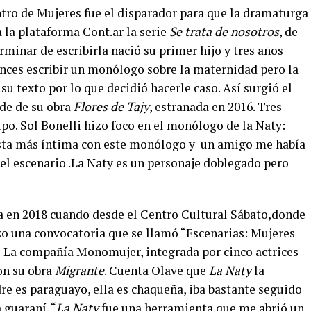
ntro de Mujeres fue el disparador para que la dramaturga
a la plataforma Cont.ar la serie
Se trata de nosotros
, de
rminar de escribirla nació su primer hijo y tres años
nces escribir un monólogo sobre la maternidad pero la
su texto por lo que decidió hacerle caso. Así surgió el
nde de su obra
Flores de Tajy
, estranada en 2016. Tres
po. Sol Bonelli hizo foco en el monólogo de la Naty:
esta más íntima con este monólogo y un amigo me había
el escenario .La Naty es un personaje doblegado pero
a en 2018 cuando desde el Centro Cultural Sábato,donde
hizo una convocatoria que se llamó “Escenarias: Mujeres
 La compañía Monomujer, integrada por cinco actrices
on su obra
Migrante
. Cuenta Olave que
La Naty
la
re es paraguayo, ella es chaqueña, iba bastante seguido
 guaraní. “
La Naty
fue una herramienta que me abrió un