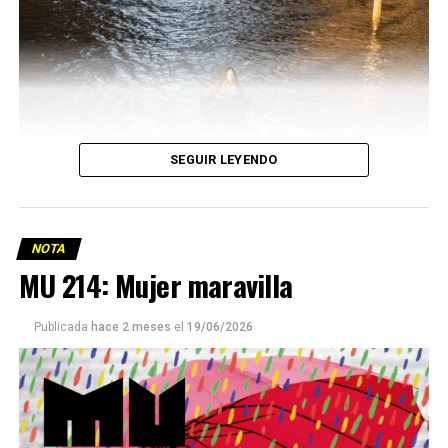
SEGUIR LEYENDO
NOTA
MU 214: Mujer maravilla
Publicada
hace 2 meses
el
19/06/2026
Este número 215 de MU ☝️viene con doble tapa, que
podría ser una frase:
Sin chamuyo, a remarla.