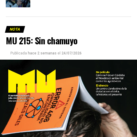
NOTA
MU 215: Sin chamuyo
Publicada
hace 2 semanas
el
24/07/2026