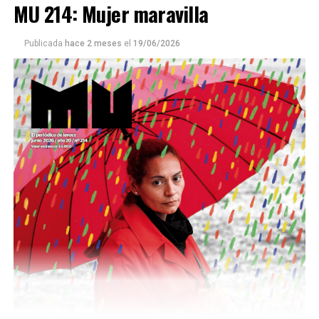
MU 214: Mujer maravilla
Publicada
hace 2 meses
el
19/06/2026
Este número 215 de MU ☝️viene con doble tapa, que
podría ser una frase:
Sin chamuyo, a remarla.
Descargar la Mu en PDF