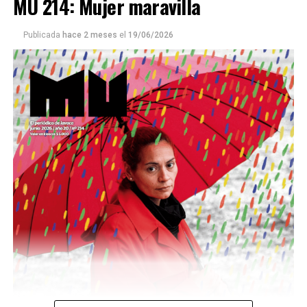
MU 214: Mujer maravilla
Publicada
hace 2 meses
el
19/06/2026
Este número 215 de MU ☝️viene con doble tapa, que
podría ser una frase:
Sin chamuyo, a remarla.
Descargar la Mu en PDF