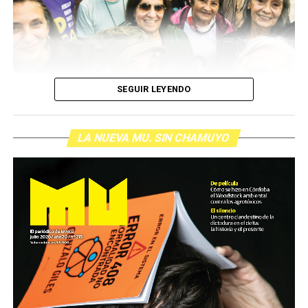
resisten otra avanzada sobre un territorio en disputa.
Por Francisco Pandolfi
SEGUIR LEYENDO
LA NUEVA MU. SIN CHAMUYO
Son personas que se organizan y se movilizan para
defender derechos de toda la
sociedad. Son quienes sufren palos, gases y
humillaciones por estar de pie. Quienes
crean respuestas donde hay impotencia y nuevas