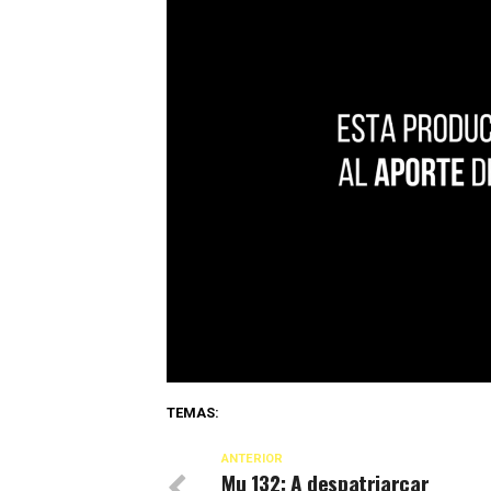
TEMAS:
ANTERIOR
Mu 132: A despatriarcar