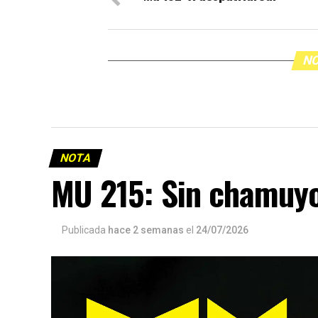
NO
NOTA
MU 215: Sin chamuy
Publicada
hace 2 semanas
el
24/07/2026