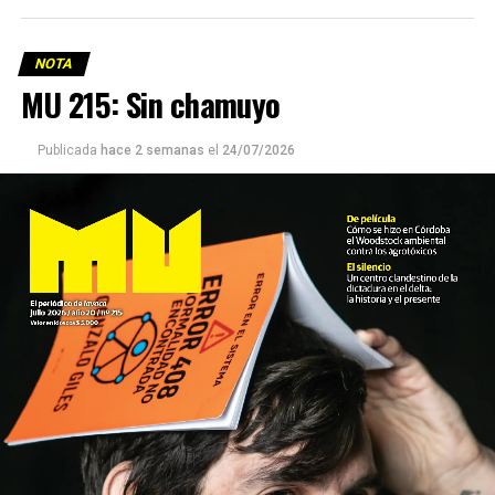
NOTA
MU 215: Sin chamuyo
Publicada
hace 2 semanas
el
24/07/2026