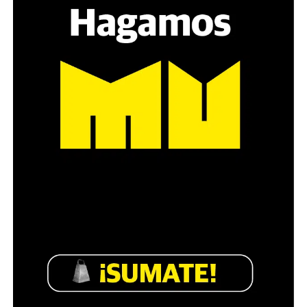
estratégica, hay que evitar el choque frontal. Mi método
es a través del interrogante, que puedan encarnar la
pregunta», comparte Gonzalo, de 41 años.
Década perdida: Marta Montero,
mamá de Lucía Pérez
“Estamos como el día 1”. La frase de la madre de la joven
asesinada en 2016 remite a aquel año: cuando