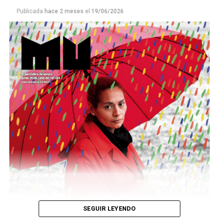
Publicada
hace 2 meses
el
19/06/2026
Este número 215 de MU ☝️viene con doble tapa, que
podría ser una frase:
Sin chamuyo, a remarla.
Descargar la Mu en PDF
SEGUIR LEYENDO