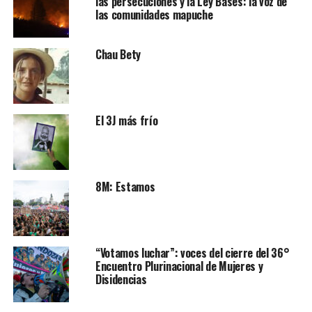
las persecuciones y la Ley Bases: la voz de
las comunidades mapuche
Chau Bety
El 3J más frío
8M: Estamos
“Votamos luchar”: voces del cierre del 36°
Encuentro Plurinacional de Mujeres y
Disidencias