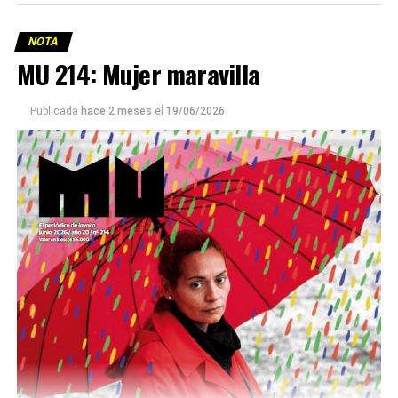
NOTA
MU 214: Mujer maravilla
Publicada
hace 2 meses
el
19/06/2026
Este número 215 de MU ☝️viene con doble tapa, que
podría ser una frase:
Sin chamuyo, a remarla.
Descargar la Mu en PDF