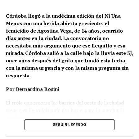
Córdoba llegó a la undécima edición del Ni Una
Menos con una herida abierta y reciente: el
femicidio de Agostina Vega, de 14 años, ocurrido
días antes en la ciudad. La convocatoria no
necesitaba más argumento que ese flequillo y esa
mirada. Córdoba salió a la calle bajo la lluvia este 3J,
once años después del grito que fundó esta fecha,
con la misma urgencia y con la misma pregunta sin
respuesta.
Por Bernardina Rosini
Ganar la vida
: La historia de (no)
El trole que recorre los barrios del oeste de la ciudad
ficción de Sabrina Ortiz
viene casi lleno faltando dos horas para la marcha. El
parabrisas anticipa el motivo: el rostro pequeño de
Agostina Vega, 14 años. Era fácil intuir que será una
SEGUIR LEYENDO
Su hijo Ciro tenía 120 veces más agrotóxicos que lo
marcha que desbordará una ciudad que expresa
“admisible”. Su hija Fiamma, 100 veces más; ella, 58.
Gonzalo Giles, pensador y