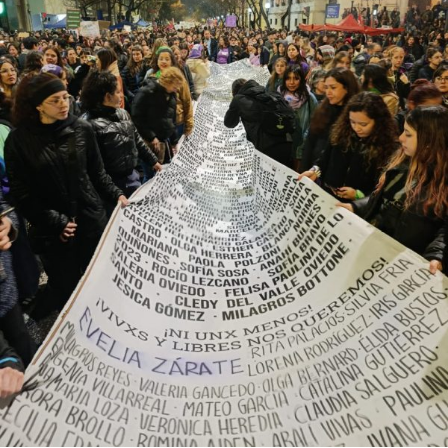
abajo. Viaje en barco de MU desde el bajo delta
Descargar la Mu en PDF
bonaerense, para conocer y escuchar a isleños,
productores, docentes, ambientalistas y vecinos que
resisten otra avanzada sobre un territorio en disputa.
Por Francisco Pandolfi