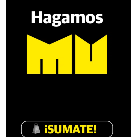
sensibilidad al tema, la conversación se vuelve muy
estratégica, hay que evitar el choque frontal. Mi método
es a través del interrogante, que puedan encarnar la
pregunta», comparte Gonzalo, de 41 años.
Década perdida: Marta Montero,
mamá de Lucía Pérez
“Estamos como el día 1”. La frase de la madre de la joven