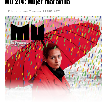
MU 214: Mujer maravilla
Publicada
hace 2 meses
el
19/06/2026
Este número 215 de MU ☝️viene con doble tapa, que
podría ser una frase:
Sin chamuyo, a remarla.
Descargar la Mu en PDF