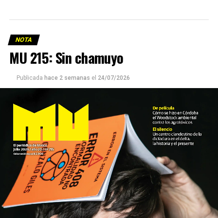
NOTA
MU 215: Sin chamuyo
Publicada
hace 2 semanas
el
24/07/2026