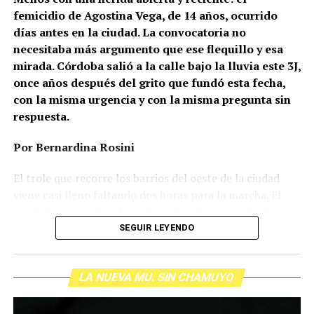
femicidio de Agostina Vega, de 14 años, ocurrido
días antes en la ciudad. La convocatoria no
necesitaba más argumento que ese flequillo y esa
mirada. Córdoba salió a la calle bajo la lluvia este 3J,
once años después del grito que fundó esta fecha,
con la misma urgencia y con la misma pregunta sin
respuesta.
Por Bernardina Rosini
Ganar la vida
: La historia de (no)
El trole que recorre los barrios del oeste de la ciudad
ficción de Sabrina Ortiz
viene casi lleno faltando dos horas para la marcha. El
parabrisas anticipa el motivo: el rostro pequeño de
Agostina Vega, 14 años. Era fácil intuir que será una
SEGUIR LEYENDO
Su hijo Ciro tenía 120 veces más agrotóxicos que lo
marcha que desbordará una ciudad que expresa
“admisible”. Su hija Fiamma, 100 veces más; ella, 58.
Gonzalo Giles, pensador y
hartazgo. Nadie mira los barrios de Córdoba, nadie
Viven en Pergamino, llamada “la capital del veneno”,
comunicador «disca»: Error en el
LA NUEVA MU. SIN CHAMUYO
atiende a su gente. Los que ocupan los sillones más
donde se encontraron pesticidas hasta en el agua de red.
mullidos de las oficinas del poder local sobrevuelan las
Bajo amenazas de muerte Sabrina inició una denuncia
sistema
veredas estalladas, no las caminan. Los cordobeses