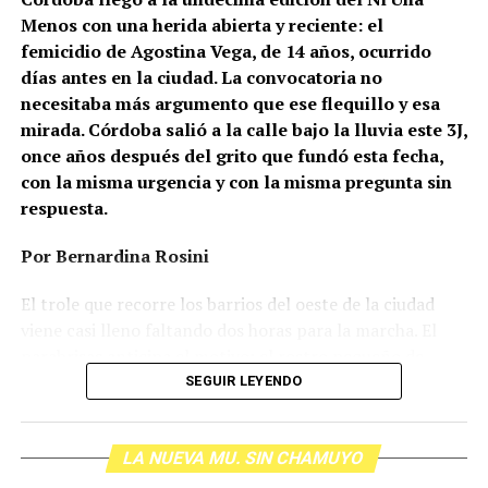
Menos con una herida abierta y reciente: el
femicidio de Agostina Vega, de 14 años, ocurrido
días antes en la ciudad. La convocatoria no
necesitaba más argumento que ese flequillo y esa
mirada. Córdoba salió a la calle bajo la lluvia este 3J,
once años después del grito que fundó esta fecha,
con la misma urgencia y con la misma pregunta sin
respuesta.
Por Bernardina Rosini
Ganar la vida
: La historia de (no)
El trole que recorre los barrios del oeste de la ciudad
ficción de Sabrina Ortiz
viene casi lleno faltando dos horas para la marcha. El
parabrisas anticipa el motivo: el rostro pequeño de
Agostina Vega, 14 años. Era fácil intuir que será una
SEGUIR LEYENDO
Su hijo Ciro tenía 120 veces más agrotóxicos que lo
marcha que desbordará una ciudad que expresa
“admisible”. Su hija Fiamma, 100 veces más; ella, 58.
Gonzalo Giles, pensador y
hartazgo. Nadie mira los barrios de Córdoba, nadie
Viven en Pergamino, llamada “la capital del veneno”,
comunicador «disca»: Error en el
LA NUEVA MU. SIN CHAMUYO
atiende a su gente. Los que ocupan los sillones más
donde se encontraron pesticidas hasta en el agua de red.
mullidos de las oficinas del poder local sobrevuelan las