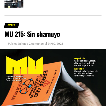
NOTA
MU 215: Sin chamuyo
Publicada
hace 2 semanas
el
24/07/2026