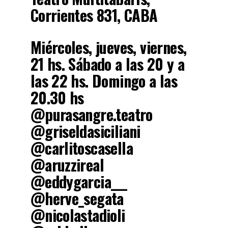
Corrientes 831, CABA
Miércoles, jueves, viernes,
21 hs. Sábado a las 20 y a
las 22 hs. Domingo a las
20.30 hs
@purasangre.teatro
@griseldasiciliani
@carlitoscasella
@aruzzireal
@eddygarcia___
@herve_segata
@nicolastadioli