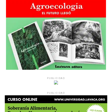
grupos de amigos, novios. «Con los pares que no tienen
sensibilidad al tema, la conversación se vuelve muy
estratégica, hay que evitar el choque frontal. Mi método
es a través del interrogante, que puedan encarnar la
pregunta», comparte Gonzalo, de 41 años.
PUBLICIDAD
Década perdida: Marta Montero,
PUBLICIDAD
mamá de Lucía Pérez