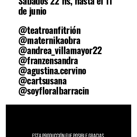
Sábados 22 hs, hasta el 11
de junio
@teatroanfitrión
@maternikaobra
@andrea_villamayor22
@franzensandra
@agustina.cervino
@cartsusana
@soyfloralbarracin