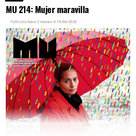
MU 214: Mujer maravilla
Publicada
hace 2 meses
el
19/06/2026
Este número 215 de MU ☝️viene con doble tapa, que
podría ser una frase:
Sin chamuyo, a remarla.
Descargar la Mu en PDF