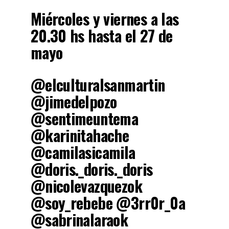
Miércoles y viernes a las
20.30 hs hasta el 27 de
mayo
@elculturalsanmartin
@jimedelpozo
@sentimeuntema
@karinitahache
@camilasicamila
@doris._doris._doris
@nicolevazquezok
@soy_rebebe @3rr0r_0a
@sabrinalaraok