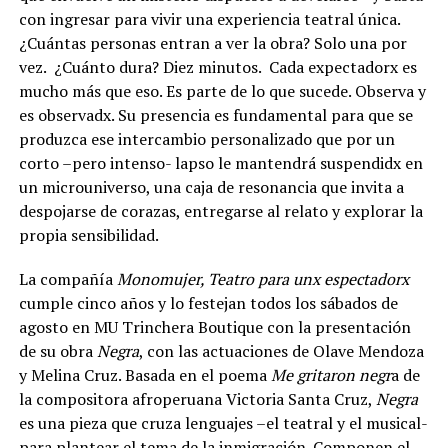
con ingresar para vivir una experiencia teatral única.
¿Cuántas personas entran a ver la obra? Solo una por
vez. ¿Cuánto dura? Diez minutos. Cada expectadorx es
mucho más que eso. Es parte de lo que sucede. Observa y
es observadx. Su presencia es fundamental para que se
produzca ese intercambio personalizado que por un
corto –pero intenso- lapso le mantendrá suspendidx en
un microuniverso, una caja de resonancia que invita a
despojarse de corazas, entregarse al relato y explorar la
propia sensibilidad.
La compañía
Monomujer, Teatro para unx espectadorx
cumple cinco años y lo festejan todos los sábados de
agosto en MU Trinchera Boutique con la presentación
de su obra
Negra
, con las actuaciones de Olave Mendoza
y Melina Cruz. Basada en el poema
Me gritaron negr
a de
la compositora afroperuana Victoria Santa Cruz,
Negra
es una pieza que cruza lenguajes –el teatral y el musical-
para plantear el tema de la inmigración. Componen el