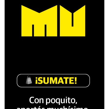
Década perdida: Marta Montero,
mamá de Lucía Pérez
“Estamos como el día 1”. La frase de la madre de la joven
asesinada en 2016 remite a aquel año: cuando
denunciaron que dos narcofemicidas habían abusado y
asesinado a su hija, hasta hoy, dos juicios después, pues la
impunidad sigue consagrada. De motivar el Primer Paro