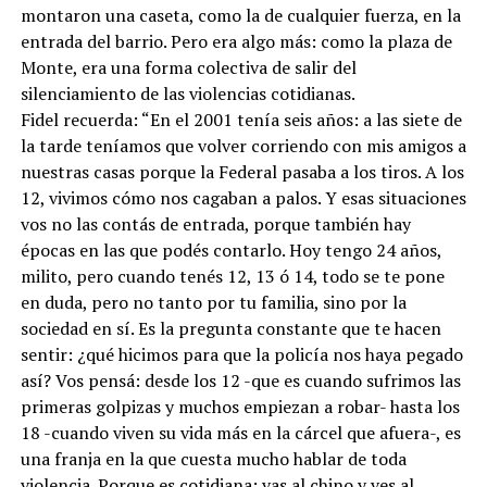
montaron una caseta, como la de cualquier fuerza, en la
entrada del barrio. Pero era algo más: como la plaza de
Monte, era una forma colectiva de salir del
silenciamiento de las violencias cotidianas.
Fidel recuerda: “En el 2001 tenía seis años: a las siete de
la tarde teníamos que volver corriendo con mis amigos a
nuestras casas porque la Federal pasaba a los tiros. A los
12, vivimos cómo nos cagaban a palos. Y esas situaciones
vos no las contás de entrada, porque también hay
épocas en las que podés contarlo. Hoy tengo 24 años,
milito, pero cuando tenés 12, 13 ó 14, todo se te pone
en duda, pero no tanto por tu familia, sino por la
sociedad en sí. Es la pregunta constante que te hacen
sentir: ¿qué hicimos para que la policía nos haya pegado
así? Vos pensá: desde los 12 -que es cuando sufrimos las
primeras golpizas y muchos empiezan a robar- hasta los
18 -cuando viven su vida más en la cárcel que afuera-, es
una franja en la que cuesta mucho hablar de toda
violencia. Porque es cotidiana: vas al chino y ves al