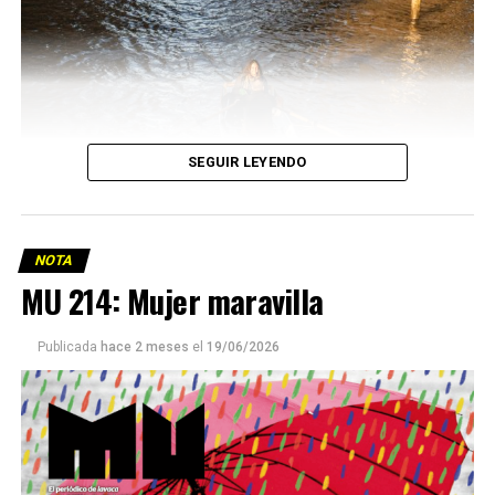
SEGUIR LEYENDO
NOTA
MU 214: Mujer maravilla
Publicada
hace 2 meses
el
19/06/2026
Este número 215 de MU ☝️viene con doble tapa, que
podría ser una frase:
Sin chamuyo, a remarla.