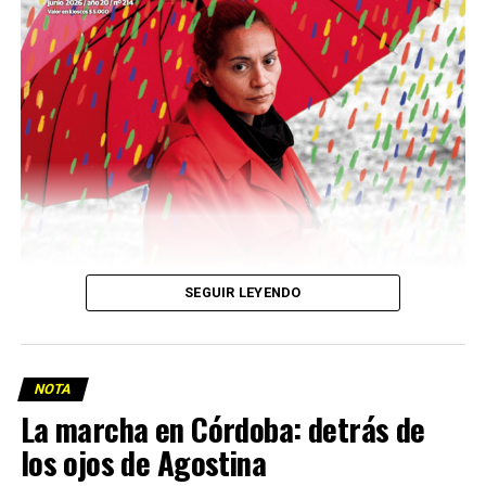
Descargar la Mu en PDF
SEGUIR LEYENDO
NOTA
La marcha en Córdoba: detrás de
los ojos de Agostina
Viaje a la vida en el Delta: Y la nave