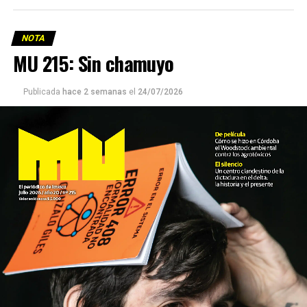
NOTA
MU 215: Sin chamuyo
Publicada
hace 2 semanas
el
24/07/2026