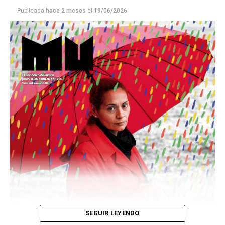
Publicada
hace 2 meses
el
19/06/2026
Este número 215 de MU ☝️viene con doble tapa, que
podría ser una frase:
Sin chamuyo, a remarla.
Descargar la Mu en PDF
SEGUIR LEYENDO