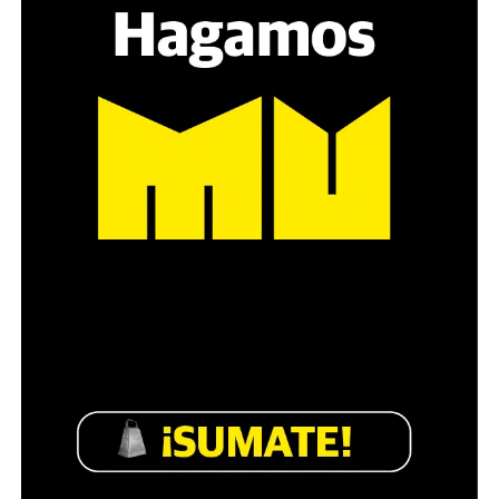
estratégica, hay que evitar el choque frontal. Mi método
es a través del interrogante, que puedan encarnar la
pregunta», comparte Gonzalo, de 41 años.
Década perdida: Marta Montero,
mamá de Lucía Pérez
“Estamos como el día 1”. La frase de la madre de la joven
asesinada en 2016 remite a aquel año: cuando